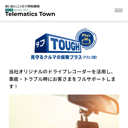
メ
ニ
ュ
ー
HOME
機能・サービス
当社オリジナルのドライブレコーダーを活用し、
01 認識
保険商品
事故・トラブル時にお客さまをフルサポートしま
安全運転スコア/レポート
す！
CO2排出削減量の可視化
SAFE TOWNパートナー
タフ・つながるクルマの保険
02 向上
タフ・見守るクルマの保険プラス（ドラレコ型）
テレマティクス自動車保険 公式Instagram
川島隆太教授のいきいき脳体操
(パーソナライズ脳体操、運転タイプ診断)
タフ・見守るクルマの保険ＮｅｘＴ
資料請求
03 持続
タフ・見守るクルマの保険プラスＳ
お問合わせ
保険料割引
ADテレマイレージ